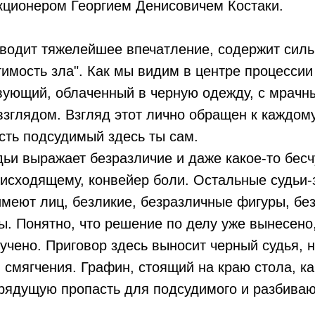
кционером Георгием Денисовичем Костаки.
зводит тяжелейшее впечатление, содержит сил
тимость зла". Как мы видим в центре процессии
вующий, облаченный в черную одежду, с мрачн
зглядом. Взгляд этот лично обращен к каждому
есть подсудимый здесь ты сам.
дьи выражает безразличие и даже какое-то бес
исходящему, конвейер боли. Остальные судьи-
имеют лиц, безликие, безразличные фигуры, бе
ы. Понятно, что решение по делу уже вынесено
учено. Приговор здесь выносит черный судья, н
и смягчения. Графин, стоящий на краю стола, к
грядущую пропасть для подсудимого и разбива