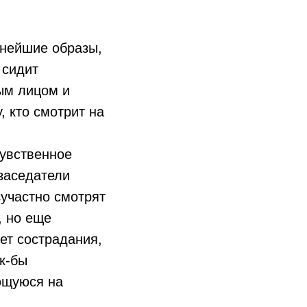
ьнейшие образы,
 сидит
ым лицом и
, кто смотрит на
чувственное
заседатели
зучастно смотрят
, но еще
ет сострадания,
ак-бы
ющуюся на