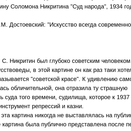
тину Соломона Никритина "Суд народа", 1934 го
.М. Достоевский: "Искусство всегда современно
 С. Никритин был глубоко советским человеком 
сствоведы, в этой картине он как раз таки хоте
 называется "советской красе". К удивлению сам
ась обличительной, она отразила ту страшную
ь суда того времени, судилища, которое к 1937
инструмент репрессий и казни.
эта картина никогда не выставлялась на публи
 картина была публично представлена после п