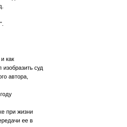
д.
".
и как
л изобразить суд
ого автора,
 году
ке при жизни
ередачи ее в