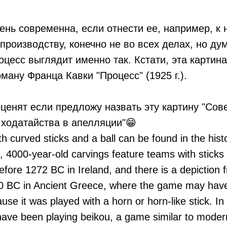
ень современна, если отнести ее, например, к
производству, конечно не во всех делах, но дум
оцесс выглядит именно так. Кстати, эта картина
ману Франца Кавки "Процесс" (1925 г.).
оценят если предложу назвать эту картину "Со
ходатайства в апелляции"😁
 curved sticks and a ball can be found in the hist
, 4000-year-old carvings feature teams with sticks 
before 1272 BC in Ireland, and there is a depiction 
0 BC in Ancient Greece, where the game may have
use it was played with a horn or horn-like stick. In
ave been playing beikou, a game similar to modern