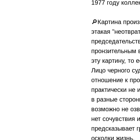
1977 году колле
⠀
🔎Картина прои
этакая "неотвра
председательст
пронзительным в
эту картину, то 
Лицо черного су
отношение к про
практически не 
в разные сторон
возможно не озв
нет сочувствия 
предсказывает 
осколки жизнь.