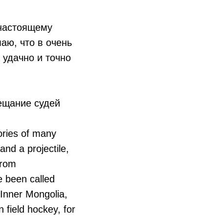
 настоящему
аю, что в очень
 удачно и точно
вещание судей
ories of many
and a projectile,
from
 been called
 Inner Mongolia,
 field hockey, for