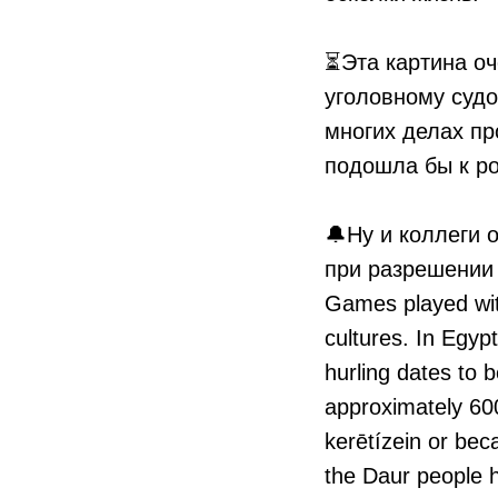
⠀
⏳Эта картина оч
уголовному судо
многих делах пр
подошла бы к ро
⠀
🔔Ну и коллеги 
при разрешении 
Games played with
cultures. In Egypt
hurling dates to 
approximately 60
kerētízein or beca
the Daur people h