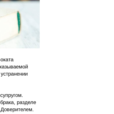
воката
оказываемой
 устранении
супругом.
брака, разделе
 Доверителем.