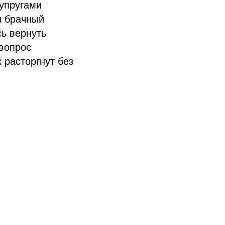
упругами
н брачный
ь вернуть
вопрос
 расторгнут без